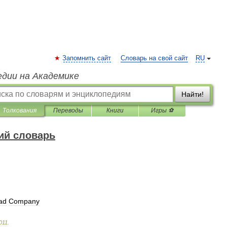
Запомнить сайт
Словарь на свой сайт
RU
едии на Академике
Найти!
Толкования
Переводы
Книги
Игры ⚽
ий словарь
ad
Company
011
.