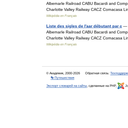
Albemarle Railroad CABU Bacardi and Comp
Charlotte Valley Railway CACZ Comacasa 
Wikipédia en Français
Liste des sigles de l'aar débutant par c
— V
Albemarle Railroad CABU Bacardi and Comp
Charlotte Valley Railway CACZ Comacasa 
Wikipédia en Français
© Академик, 2000-2026
Обратная связь:
Техподдерж
👣 Путешествия
Экспорт словарей на сайты
, сделанные на PHP,
Jo