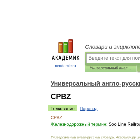
Словари и энциклоп
academic.ru
Универсальный англо-русский словарь
Универсальный англо-русск
CPBZ
Толкование
Перевод
CPBZ
Железнодорожный
термин:
Soo
Line
Railro
Универсальный
англо
-
русский
словарь
.
Академик
.
ру
.
2