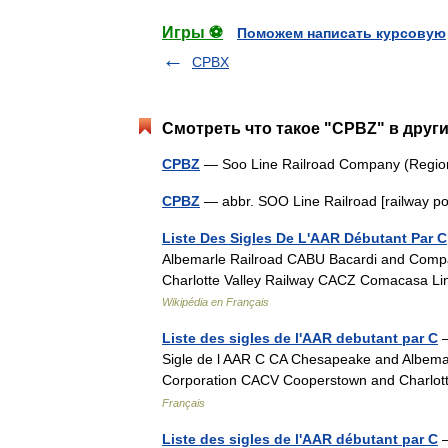
Игры ⚽
Поможем написать курсовую
CPBX
Смотреть что такое "CPBZ" в други
CPBZ
— Soo Line Railroad Company (Regio
CPBZ
— abbr. SOO Line Railroad [railway 
Liste Des Sigles De L'AAR Débutant Par C
Albemarle Railroad CABU Bacardi and Comp
Charlotte Valley Railway CACZ Comacasa 
Wikipédia en Français
Liste des sigles de l'AAR debutant par C
—
Sigle de l AAR C CA Chesapeake and Albema
Corporation CACV Cooperstown and Charl
Français
Liste des sigles de l'AAR débutant par C
—