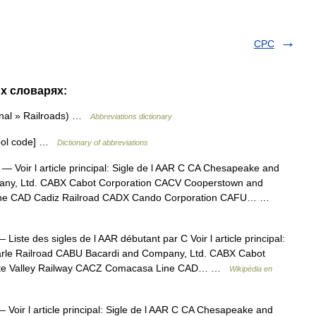
CPC
х словарях:
nal » Railroads) …
Abbreviations dictionary
pool code] …
Dictionary of abbreviations
— Voir l article principal: Sigle de l AAR C CA Chesapeake and
any, Ltd. CABX Cabot Corporation CACV Cooperstown and
Line CAD Cadiz Railroad CADX Cando Corporation CAFU… …
 Liste des sigles de l AAR débutant par C Voir l article principal:
rle Railroad CABU Bacardi and Company, Ltd. CABX Cabot
otte Valley Railway CACZ Comacasa Line CAD… …
Wikipédia en
 Voir l article principal: Sigle de l AAR C CA Chesapeake and